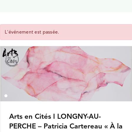
FDAC EXPOSITIONS
QUI SOMMES-NOUS ?
L'événement est passée.
Arts en Cités ǀ LONGNY-AU-
PERCHE – Patricia Cartereau « À la