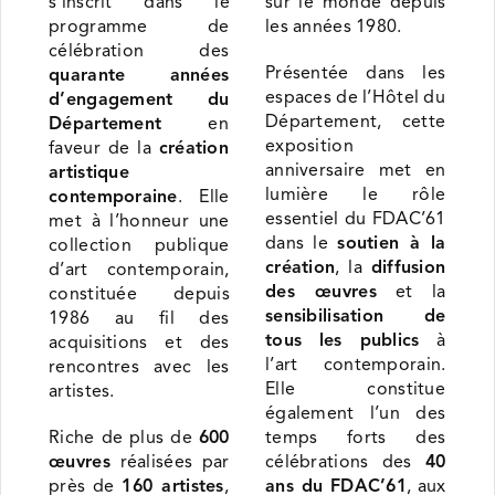
s’inscrit dans le
sur le monde depuis
programme de
les années 1980.
célébration des
Présentée dans les
quarante années
espaces de l’Hôtel du
d’engagement du
Département, cette
Département
en
exposition
faveur de la
création
anniversaire met en
artistique
lumière le rôle
contemporaine
. Elle
essentiel du FDAC’61
met à l’honneur une
dans le
soutien à la
collection publique
création
, la
diffusion
d’art contemporain,
des œuvres
et la
constituée depuis
sensibilisation de
1986 au fil des
tous les publics
à
acquisitions et des
l’art contemporain.
rencontres avec les
Elle constitue
artistes.
également l’un des
Riche de plus de
600
temps forts des
œuvres
réalisées par
célébrations des
40
près de
160 artistes
,
ans du FDAC’61
, aux