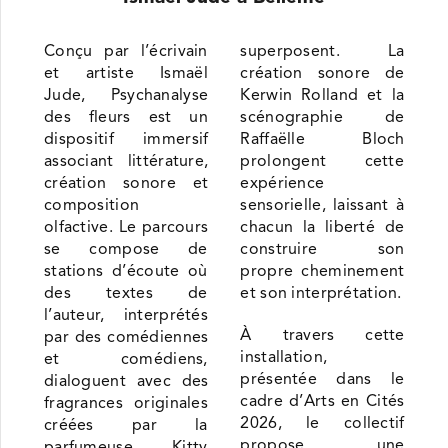
Conçu par l’écrivain
superposent. La
et artiste Ismaël
création sonore de
Jude, Psychanalyse
Kerwin Rolland et la
des fleurs est un
scénographie de
dispositif immersif
Raffaëlle Bloch
associant littérature,
prolongent cette
création sonore et
expérience
composition
sensorielle, laissant à
olfactive. Le parcours
chacun la liberté de
se compose de
construire son
stations d’écoute où
propre cheminement
des textes de
et son interprétation.
l’auteur, interprétés
À travers cette
par des comédiennes
installation,
et comédiens,
présentée dans le
dialoguent avec des
cadre d’Arts en Cités
fragrances originales
2026, le collectif
créées par la
propose une
parfumeuse Kitty