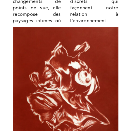
changements de
discrets qui
points de vue, elle
façonnent notre
recompose des
relation à
paysages intimes où
l’environnement.