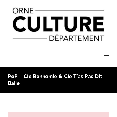
Passer
principal
au
contenu
Toggl
Navig
ACCUEIL
PoP – Cie Bonhomie & Cie T’as Pas Dit
Balle
AGENDA
C’61 SPECTACLES
Voir