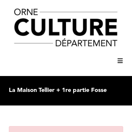
Passer
principal
au
contenu
Toggl
Navig
ACCUEIL
La Maison Tellier + 1re partie Fosse
AGENDA
C’61 SPECTACLES
Voir