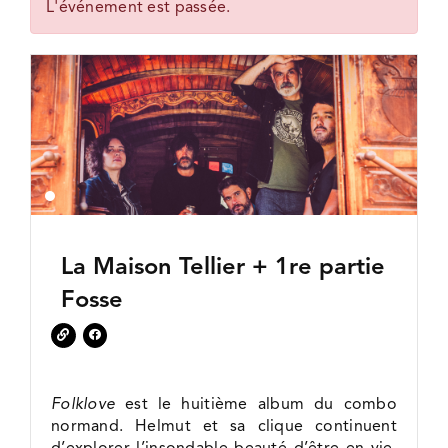
L'événement est passée.
l'image
FDAC EXPOSITIONS
agrandie
QUI SOMMES-NOUS ?
La Maison Tellier + 1re partie
Fosse
Folklove
est le huitième album du combo
normand. Helmut et sa clique continuent
d’explorer l’insondable beauté d’être en vie,