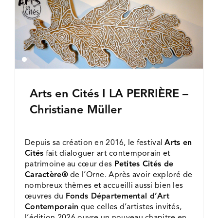
l'image
FDAC EXPOSITIONS
agrandie
QUI SOMMES-NOUS ?
Arts en Cités ǀ LA PERRIÈRE –
Christiane Müller
Depuis sa création en 2016, le festival
Arts en
Cités
fait dialoguer art contemporain et
patrimoine au cœur des
Petites Cités de
Caractère®
de l’Orne. Après avoir exploré de
nombreux thèmes et accueilli aussi bien les
œuvres du
Fonds Départemental d’Art
Contemporain
que celles d’artistes invités,
l’édition 2026 ouvre un nouveau chapitre en