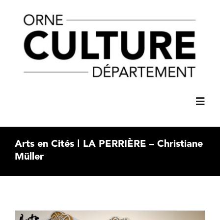
Passer
principal
au
contenu
Toggl
Navig
ACCUEIL
Arts en Cités ǀ LA PERRIÈRE – Christiane
Müller
AGENDA
C’61 SPECTACLES
Voir