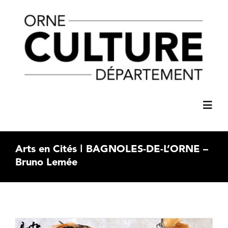
Passer
principal
au
contenu
Toggl
Navig
ACCUEIL
Arts en Cités ǀ BAGNOLES-DE-L’ORNE –
Bruno Lemée
AGENDA
C’61 SPECTACLES
Voir