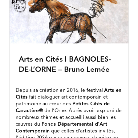
l'image
FDAC EXPOSITIONS
agrandie
QUI SOMMES-NOUS ?
Arts en Cités ǀ BAGNOLES-
DE-L’ORNE – Bruno Lemée
Depuis sa création en 2016, le festival
Arts en
Cités
fait dialoguer art contemporain et
patrimoine au cœur des
Petites Cités de
Caractère®
de l’Orne. Après avoir exploré de
nombreux thèmes et accueilli aussi bien les
œuvres du
Fonds Départemental d’Art
Contemporain
que celles d’artistes invités,
l’édition 2026 ouvre un nouveau chapitre en